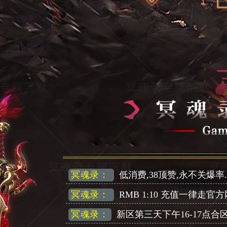
冥魂录：
低消费,38顶赞,永不关爆
冥魂录：
RMB 1:10 充值一律走
冥魂录：
新区第三天下午16-17点合