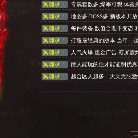
冥魂录：
专属套数多,爆率可观,体验
冥魂录：
地图多.BOSS多.新版本开
冥魂录：
每件装备,数值合理不变态
冥魂录：
打造最经典的版本 当年一
冥魂录：
人气火爆 重金广告.霸屏轰炸
冥魂录：
散人能玩的住才能证明优秀
冥魂录：
越合区人越多，天天无限激