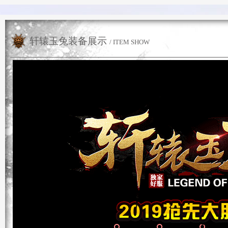
轩辕玉兔装备展示
/ ITEM SHOW