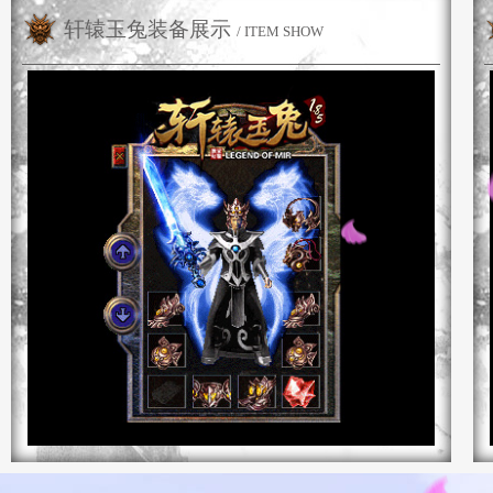
轩辕玉兔装备展示
/ ITEM SHOW