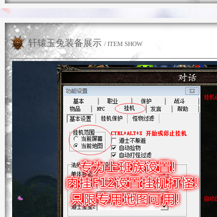
轩辕玉兔装备展示
/ ITEM SHOW